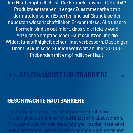
ihre Haut empfindlich ist. Die Formeln unserer Cetaphil®-
Produkte entstehen in enger Zusammenarbeit mit
dermatologischen Experten und auf Grundlage der
neuesten wissenschaftlichen Erkenntnisse. Alle unsere
Formeln sind so optimiert, dass sie effektiv vor 5
Anzeichen empfindlicher Haut schützen und die
Widerstandsfähigkeit deiner Haut verbessern. Das zeigen
über 550 klinische Studien weltweit an über 30.000
Probanden mit empfindlicher Haut.
GESCHWÄCHTE HAUTBARRIERE
1
GESCHWÄCHTE HAUTBARRIERE​
Die Aufgabe unserer Hautbarriere besteht darin,
Feuchtigkeit zu speichern und Reizstoffe abzuwehren.
Eine geschwächte oder beschädigte Hautbarriere wird
weniger effektiv, was zu verschiedenen Problemen mit