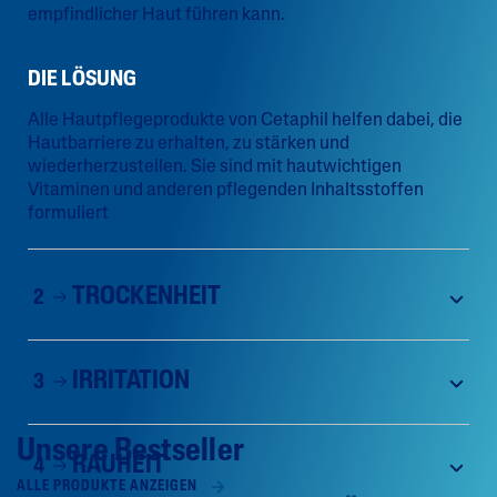
empfindlicher Haut führen kann.
DIE LÖSUNG
Alle Hautpflegeprodukte von Cetaphil helfen dabei, die
Hautbarriere zu erhalten, zu stärken und
wiederherzustellen. Sie sind mit hautwichtigen
Vitaminen und anderen pflegenden Inhaltsstoffen
formuliert​​
TROCKENHEIT
2
IRRITATION
3
Unsere Bestseller
RAUHEIT
4
ALLE PRODUKTE ANZEIGEN