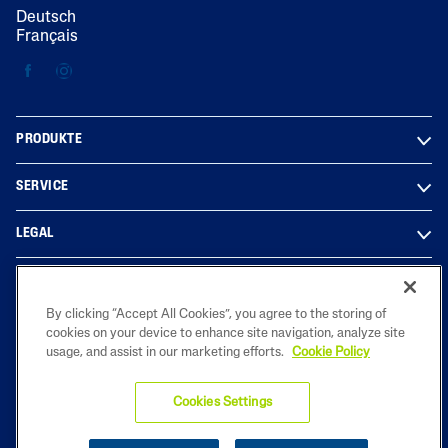
Deutsch
Français
PRODUKTE
SERVICE
LEGAL
By clicking “Accept All Cookies”, you agree to the storing of
2023 COPYRIGHT © Galderma SA. Jede Vervielfältigung, Verbreitung,
cookies on your device to enhance site navigation, analyze site
öffentliche Wiedergabe, Bearbeitung oder Umgestaltung der Inhalte
usage, and assist in our marketing efforts.
Cookie Policy
dieser Website bedarf der vorherigen schriftlichen Zustimmung von
Galderma SA.
*Umfrage i.A. von Galderma bei 518 niedergelassenen Dermatologen
Cookies Settings
(2018, Marpinion GmbH, Oberhaching). Umfrage bezieht sich auf die
Marke Cetaphil®