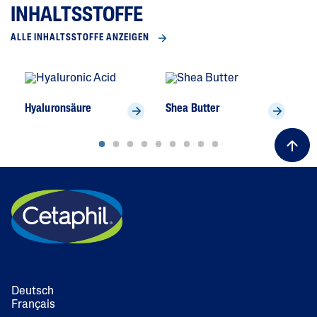
INHALTSSTOFFE
ALLE INHALTSSTOFFE ANZEIGEN
Hyaluronsäure
Shea Butter
To
Deutsch
Français