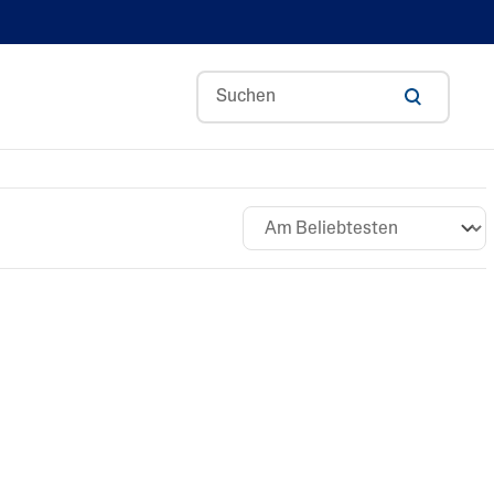
Redness Control
Optimal Hydration
Pro Irritation Control
Blemish Prone
Basispflege
Pro Dryness Control
Gentle Exfoliating SA