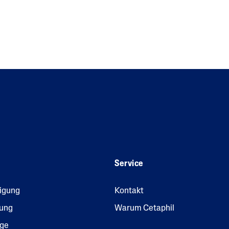
Service
nigung
Kontakt
gung
Warum Cetaphil
ege