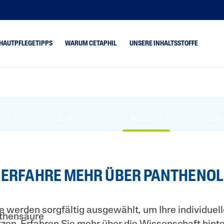
HAUTPFLEGETIPPS
WARUM CETAPHIL
UNSERE INHALTSSTOFFE
 Unreinheiten neigende
Sehr trockene, trockene Haut
ut
Mischhaut
r Haut und
OUT
BENEFITS
PRODUCTS
EXPL
uchtigkeitsarme, müde Haut
ichern.
Normale Haut
ockene Haut
Ölige, fettige Haut
ue, rissige Haut
rötete, zu Rötungen
ERFAHRE MEHR ÜBER PANTHENOL
igende Haut
e werden sorgfältig ausgewählt, um Ihre individue
othensäure