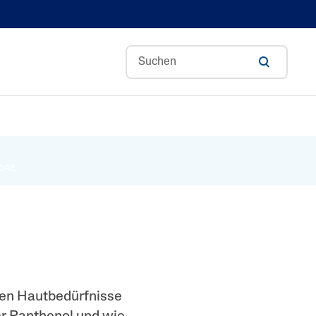
Redness Control
Optimal Hydration
ORE
Pro Irritation Control
Blemish Prone
Basispflege
Pro Dryness Control
Gentle Exfoliating SA
llen Hautbedürfnisse