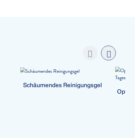
Previo
next
us
Schäumendes Reinigungsgel
Optimal