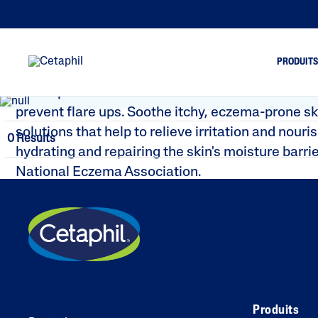
Eczema
PRODUIT
Eczema is a chronic inflammatory condition of t
a disrupted moisture barrier. Gentle skin care is
prevent flare ups. Soothe itchy, eczema-prone sk
solutions that help to relieve irritation and nouri
Nettoyage du visage
Pe
0 Results
hydrating and repairing the skin's moisture barri
Nettoyage du corps
Pe
National Eczema Association.
Soin du visage
Pe
Soin du corps
Pe
fi
Soin des mains
Pe
Produits