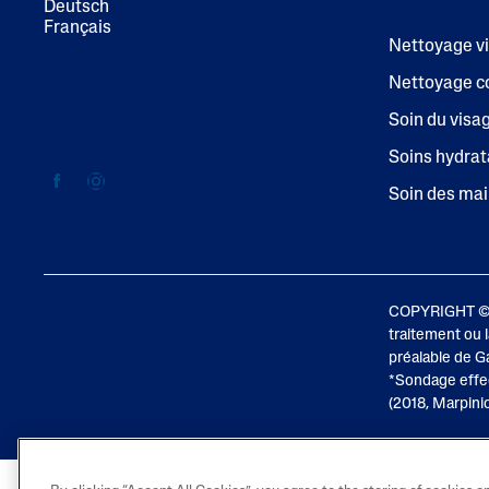
Deutsch
Français
Nettoyage v
Nettoyage c
Soin du visa
Soins hydrat
Soin des ma
COPYRIGHT © Ga
traitement ou l
préalable de G
*Sondage effe
(2018, Marpini