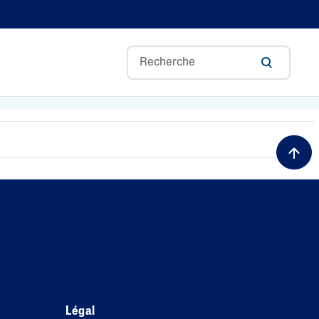
Redness Control
Optimal Hydration
Pro Irritation Control
Blemish prone
Soin de base
Pro Dryness Control
Gentle Exfoliating SA
Légal