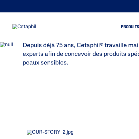
L’HISTOIRE DE CETAPH
PRODUIT
Depuis déjà 75 ans, Cetaphil® travaille ma
experts afin de concevoir des produits sp
Nettoyage du visage
Pe
peaux sensibles.
Nettoyage du corps
Pe
Soin du visage
Pe
Soin du corps
Pe
fi
Soin des mains
Pe