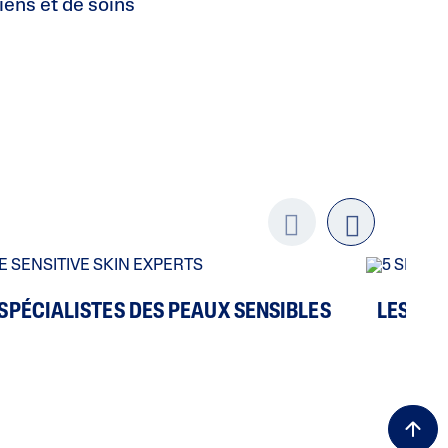
iens et de soins
Previo
next
us
 SPÉCIALISTES DES PEAUX SENSIBLES
LES CIN