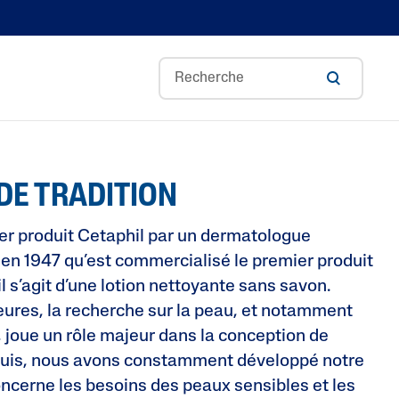
Redness Control
DE TRADITION
Optimal Hydration
Pro Irritation Control
er produit Cetaphil par un dermatologue
Blemish prone
 en 1947 qu’est commercialisé le premier produit
Soin de base
l s’agit d’une lotion nettoyante sans savon.
ures, la recherche sur la peau, et notamment
Pro Dryness Control
, joue un rôle majeur dans la conception de
Gentle Exfoliating SA
puis, nous avons constamment développé notre
concerne les besoins des peaux sensibles et les