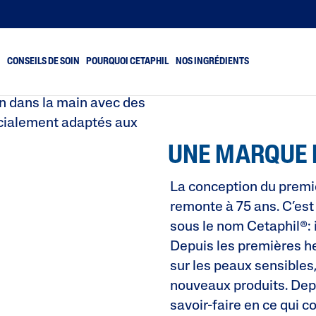
IL®
S
CONSEILS DE SOIN
POURQUOI CETAPHIL
NOS INGRÉDIENTS
in dans la main avec des
écialement adaptés aux
au sujette aux impuretés
Peau sèche et très sèche
UNE MARQUE 
au déshydratée et fatiguée
Peau mixte
au sèche
Peau normale
La conception du premi
au rugueuse et sujette aux
Peau grasse
remonte à 75 ans. C’est
ssures
sous le nom Cetaphil®: i
au sujette aux rougeurs
Depuis les premières he
sur les peaux sensibles
nouveaux produits. De
savoir-faire en ce qui 