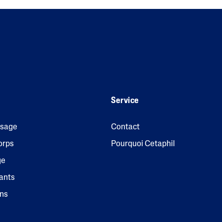
Service
isage
Contact
orps
Pourquoi Cetaphil
ge
ants
ins