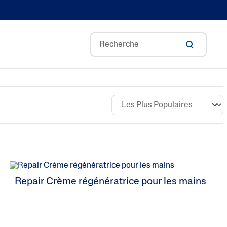
Redness Control
Optimal Hydration
Pro Irritation Control
Blemish prone
Soin de base
Pro Dryness Control
Repair Crème régénératrice pour les mains
Gentle Exfoliating SA