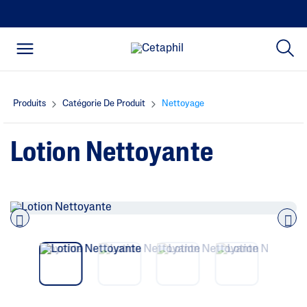
Produits
Catégorie De Produit
Nettoyage
Lotion Nettoyante
Pre
nex
vio
t
us