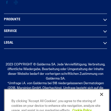
PRODUKTE
SERVICE
LEGAL
2023 COPYRIGHT © Galderma SA. Jede Vervielfältigung, Verbreitung,
öffentliche Wiedergabe, Bearbeitung oder Umgestaltung der Inhalte
dieser Website bedarf der vorherigen schriftlichen Zustimmung von
Galderma SA.
*Umfrage i.A. von Galderma bei 518 niedergelassenen Dermatologen
(2018, Marpinion GmbH, Oberhaching). Umfrage bezieht sich auf die
Marke Cetaphil®
By clicking “Accept All Cookies”, you agree to the storing of
cookies on your device to enhance site navigation, analyze site
usage, and assist in our marketing efforts.
Cookie Policy