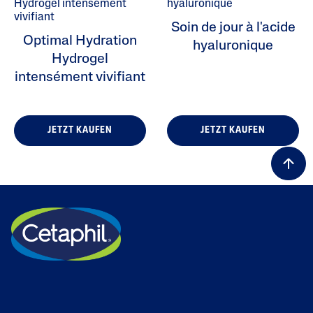
Soin de jour à l'acide
Optimal Hydration
hyaluronique
Hydrogel
intensément vivifiant
JETZT KAUFEN
JETZT KAUFEN
ALL FILTERS
Soin Hydratant
État De La Peau
Type De Peau
Gamme De Produits