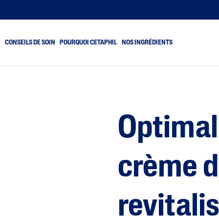
S
CONSEILS DE SOIN
POURQUOI CETAPHIL
NOS INGRÉDIENTS
au sujette aux impuretés
Peau sèche et très sèche
au déshydratée et fatiguée
Peau mixte
Optimal
au sèche
Peau normale
au rugueuse et sujette aux
Peau grasse
ssures
crème d
au sujette aux rougeurs
revitali