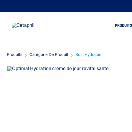
PRODUIT
Produits
Catégorie De Produit
Soin Hydratant
Nettoyage du visage
Pe
Nettoyage du corps
Pe
Soin du visage
Pe
Soin du corps
Pe
fi
Soin des mains
Pe