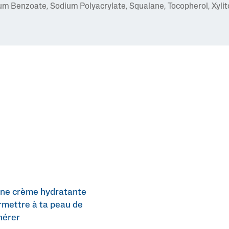
 Benzoate, Sodium Polyacrylate, Squalane, Tocopherol, Xylitol,
 une crème hydratante
rmettre à ta peau de
nérer