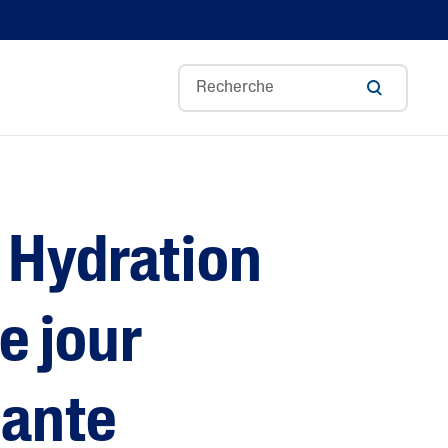
Redness Control
Optimal Hydration
 Hydration
Pro Irritation Control
Blemish prone
Soin de base
e jour
Pro Dryness Control
Gentle Exfoliating SA
sante